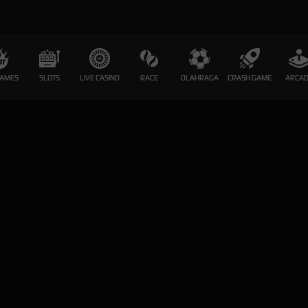
GAMES
SLOTS
LIVE CASINO
RACE
OLAHRAGA
CRASH GAME
ARCA