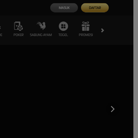
MASUK
DAFTAR
DE
POKER
SABUNG AYAM
TOGEL
PROMOSI