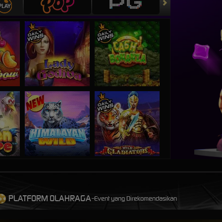
PLATFORM OLAHRAGA-
Event yang Direkomendasikan