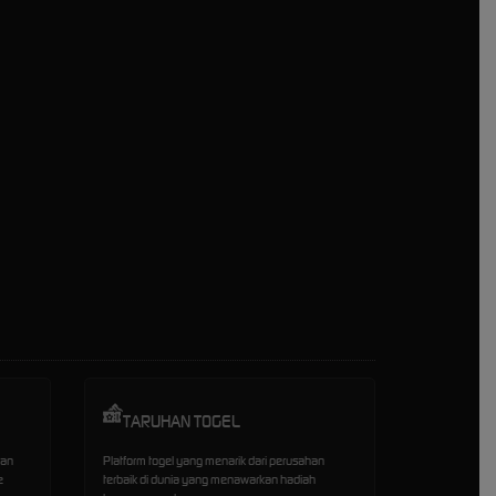
TARUHAN TOGEL
aan
Platform togel yang menarik dari perusahan
e
terbaik di dunia yang menawarkan hadiah