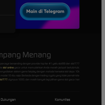
 Gampang Menang
rpercaya bersanding dengan provider top tier #1 yaitu slot88 dan slot777
ola
slot online
gacor untuk memudahkan Anda meraih jackpot bertubi-tubi.
enyediakan sistem game fairplay dengan metode transaksi slot depo 10k
odal 10 ribu saja. Berbeda dengan trading crypto yang tidak pernah kita
slot777
, olympus 1000, dan masih banyak lagi pilihan game slot gacor hari
Dukungan
Komunitas