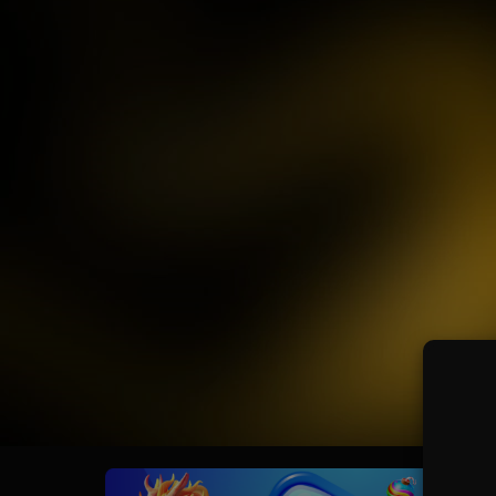
godgem****7
IDR
1,690,990.00
Gates of Olympus Super
Scatter
snkh****1
IDR
1,293,400.00
Mahjong Wins 3 – Black
Scatter
r****r
IDR
1,029,900.00
Starlight Princess Super Scatter
snkh****1
IDR
979,000.00
Mahjong Wins 3 – Black
Scatter
abus****3
IDR
971,600.00
Starlight Princess™ 1000