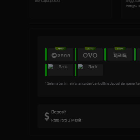
mencapai jackpot
tinggi, d
banyak u
* Selama bank maintenance dan bank offline deposit dan penarikan
Deposit
Rata-rata 3 Menit