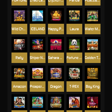
FORTUNE
Zhao Cai Jin Bao
Chjcken Djnner
Panda
Peace&Long Life
Wild Chuco
ICELAND
Happy Prosperous
Laura
Water Margin
Rally
Striper Night
Sahara Gold
Fortune Panda
Golden Tour
Amazon
Prosperous Lions
Dragon
T-REX
Boy King