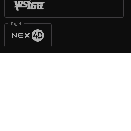
Togel