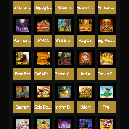
5 Fortune Dragon
Happy Lantern
Wealth
Robin Hood
Amazing Thailand
Panther Moon
JAPAN
Wild Elements
Pay Dirt
Big Prosperity
Best Bet
SAFARI Heat
Three Kingdoms
India
Crown Of Fire
Captain
Gold Bonanza
Indihn Dkehming
Orient
Thai