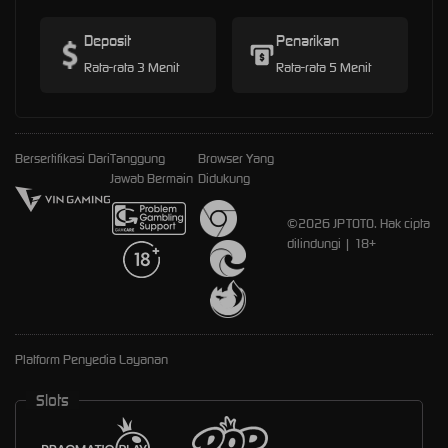
Deposit
Penarikan
Rata-rata 3 Menit
Rata-rata 5 Menit
Bersertifikasi Dari
Tanggung
Browser Yang
Jawab Bermain
Didukung
©2026 JPTOTO. Hak cipta
dilindungi | 18+
Platform Penyedia Layanan
Slots