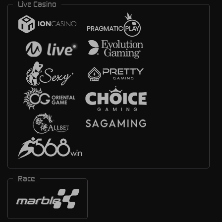
Live Casino
Race