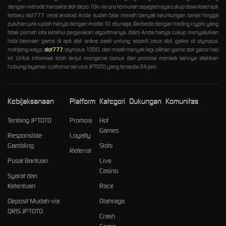
dengan metode transaksi slot depo 10k via qris termurah sejagad raya cukup download apk
terbaru slot777 versi android Anda sudah bisa meraih banyak keuntungan besar hingga
puluhan juta rupiah hanya dengan modal 10 ribu saja. Berbeda dengan trading crypto yang
tidak pernah kita ketahui pergerakan algoritmanya, disini Anda hanya cukup menyalurkan
hobi bermain game di apk slot online pasti untung seperti zeus slot, gates of olympus,
mahjong ways,
slot777
, olympus 1000, dan masih banyak lagi pilihan game slot gacor hari
ini. Untuk informasi lebih lanjut mengenai bonus dan promosi menarik lainnya silahkan
hubungi layanan customer service JPTOTO yang tersedia 24 jam.
Kebijaksanaan
Platform
Kategori
Dukungan
Komunitas
Tentang JPTOTO
Promosi
Hot
Games
Responsible
Loyalty
Gambling
Slots
Referral
Pusat Bantuan
Live
Casino
Syarat dan
Ketentuan
Race
Deposit Mudah via
Olahraga
QRIS JPTOTO
Crash