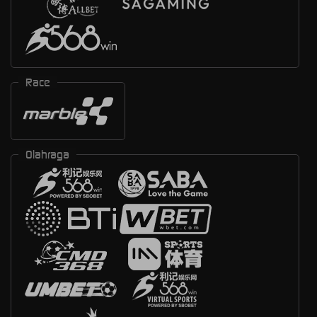
Race
Olahraga