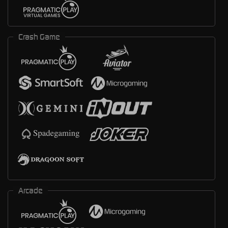
Crash Game
Arcade