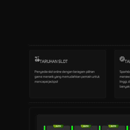
TARUHAN SLOT
TA
Penyedia slot online dengan beragam pilihan
Sportsb
game menarik yang memudahkan pemain untuk
menawar
mencapai jackpot
tinggi,
banyak 