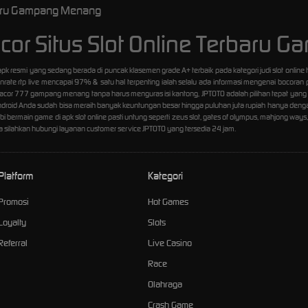
rbaru Gampang Menang
cor Situs Slot Online Terbaru
pk resmi yang sedang berada di puncak klasemen grade A+ terbaik pada kategori judi slot online 
ate rtp live mencapai 97% & satu hal terpenting ialah selalu ada informasi mengenai bocoran
acor 777 gampang menang tanpa harus menguras isi kantong, JPTOTO adalah pilihan tepat yang
android Anda sudah bisa meraih banyak keuntungan besar hingga puluhan juta rupiah hanya dengan
 bermain game di apk slot online pasti untung seperti zeus slot, gates of olympus, mahjong ways
nya silahkan hubungi layanan customer service JPTOTO yang tersedia 24 jam.
Platform
Kategori
Promosi
Hot Games
Loyalty
Slots
Referral
Live Casino
Race
Olahraga
Crash Game