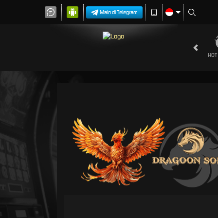
Main di Telegram
HOT