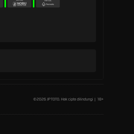
©2026 JPTOTO. Hak cipta dilindungi | 18+