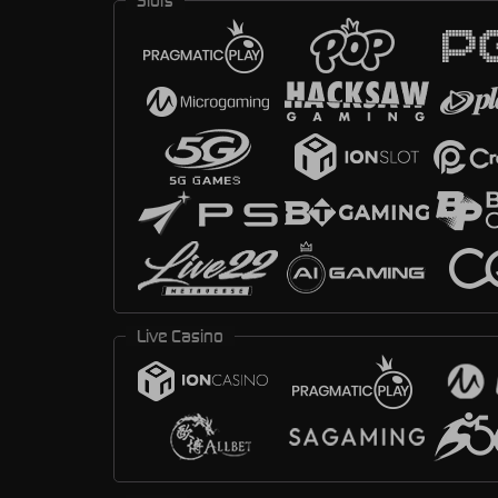
Live Casino