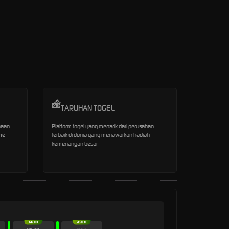
TARUHAN TOGEL
haan
Platform togel yang menarik dari perusahan
ame
terbaik di dunia yang menawarkan hadiah
kemenangan besar