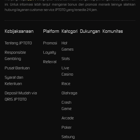
ini. Untuk informasi lebih lanjut mengenai bonus dan promosi menarik lainnya silahkan
hubungi layanan customer service JPTOTO yang tersedia 24 jam.
Kebijaksanaan
Platform
Kategori
Dukungan
Komunitas
Tentang JPTOTO
Promosi
Hot
Games
Responsible
Loyalty
Gambling
Slots
Referral
Pusat Bantuan
Live
Casino
Syarat dan
Ketentuan
Race
Deposit Mudah via
Olahraga
QRIS JPTOTO
Crash
Game
Arcade
Poker
Sabung