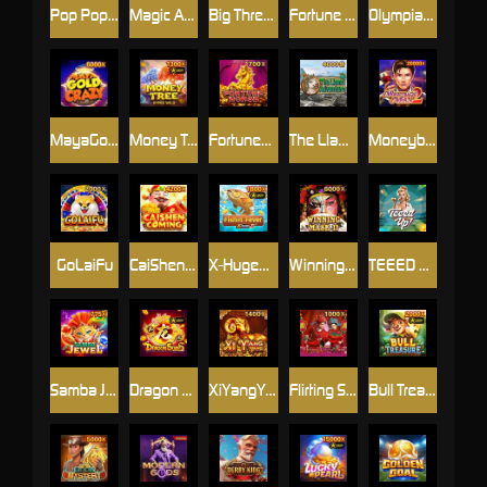
Pop Pop Candy 1000
Magic Ace
Big Three Dragons
Fortune Treasure
Olympian Temple
MayaGoldCrazy
Money Tree - Hyper Wild
FortuneHorse
The Llama Adventure
Moneybags Man 2
GoLaiFu
CaiShen Coming
X-Huge_Fishin' Fever X-Huge
Winning Mask II
TEEED UP!
Samba Jewel
Dragon Soar
XiYangYang
Flirting Scholar Tang
Bull Treasure