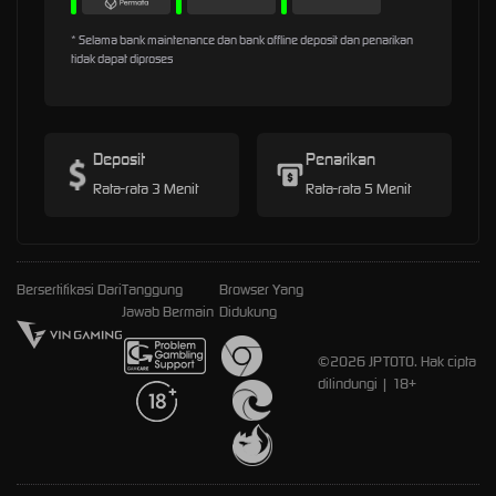
* Selama bank maintenance dan bank offline deposit dan penarikan
tidak dapat diproses
Deposit
Penarikan
Rata-rata 3 Menit
Rata-rata 5 Menit
Bersertifikasi Dari
Tanggung
Browser Yang
Jawab Bermain
Didukung
©2026 JPTOTO. Hak cipta
dilindungi | 18+