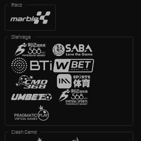
Race
Olahraga
Crash Game