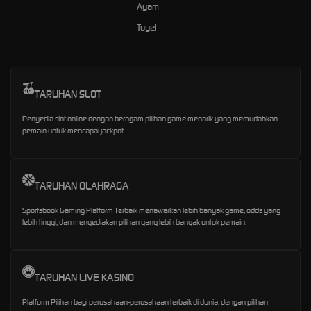
Ayam
Togel
TARUHAN SLOT
Penyedia slot online dengan beragam pilihan game menarik yang memudahkan
pemain untuk mencapai jackpot
TARUHAN OLAHRAGA
Sportsbook Gaming Platform Terbaik menawarkan lebih banyak game, odds yang
lebih tinggi, dan menyediakan pilihan yang lebih banyak untuk pemain.
TARUHAN LIVE KASINO
Platform Pilihan bagi perusahaan-perusahaan terbaik di dunia, dengan pilihan