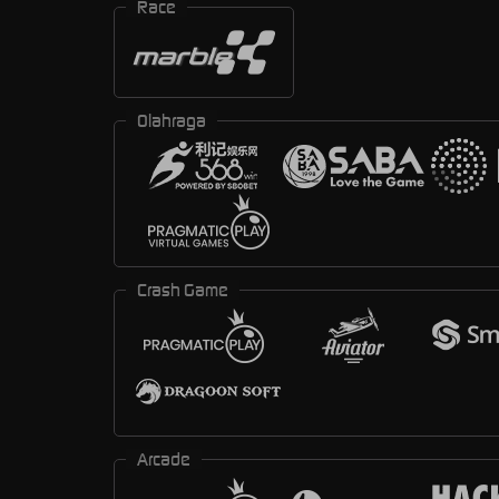
Race
Olahraga
Crash Game
Arcade