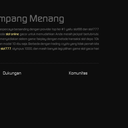
 Gampang Menang
terpercaya bersanding dengan provider top tier #1 yaitu slot88 dan slot777
 pola
slot online
gacor untuk memudahkan Anda meraih jackpot bertubi-tubi.
 menyediakan sistem game fairplay dengan metode transaksi slot depo 10k
 modal 10 ribu saja. Berbeda dengan trading crypto yang tidak pernah kita
,
slot777
, olympus 1000, dan masih banyak lagi pilihan game slot gacor hari
Dukungan
Komunitas