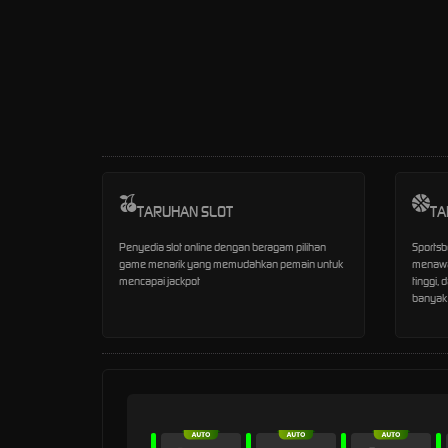
TARUHAN SLOT
TA
Penyedia slot online dengan beragam pilihan
Sportsb
game menarik yang memudahkan pemain untuk
menawar
mencapai jackpot
tinggi,
banyak 