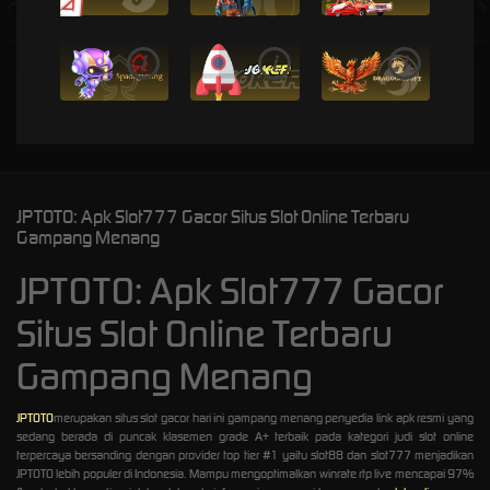
i
i
i
JPTOTO: Apk Slot777 Gacor Situs Slot Online Terbaru
Gampang Menang
JPTOTO: Apk Slot777 Gacor
Situs Slot Online Terbaru
Gampang Menang
JPTOTO
merupakan situs slot gacor hari ini gampang menang penyedia link apk resmi yang
sedang berada di puncak klasemen grade A+ terbaik pada kategori judi slot online
terpercaya bersanding dengan provider top tier #1 yaitu slot88 dan slot777 menjadikan
JPTOTO lebih populer di Indonesia. Mampu mengoptimalkan winrate rtp live mencapai 97%