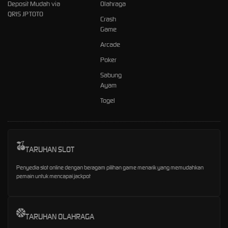
Deposit Mudah via
Olahraga
QRIS JPTOTO
Crash
Game
Arcade
Poker
Sabung
Ayam
Togel
TARUHAN SLOT
Penyedia slot online dengan beragam pilihan game menarik yang memudahkan
pemain untuk mencapai jackpot
TARUHAN OLAHRAGA