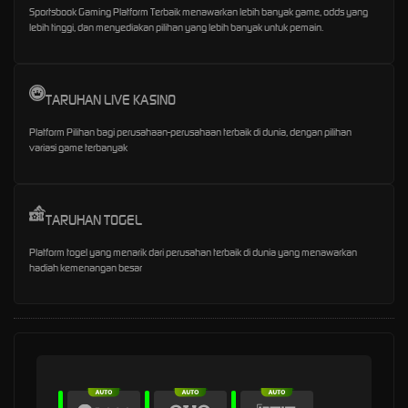
Sportsbook Gaming Platform Terbaik menawarkan lebih banyak game, odds yang
lebih tinggi, dan menyediakan pilihan yang lebih banyak untuk pemain.
TARUHAN LIVE KASINO
Platform Pilihan bagi perusahaan-perusahaan terbaik di dunia, dengan pilihan
variasi game terbanyak
TARUHAN TOGEL
Platform togel yang menarik dari perusahan terbaik di dunia yang menawarkan
hadiah kemenangan besar