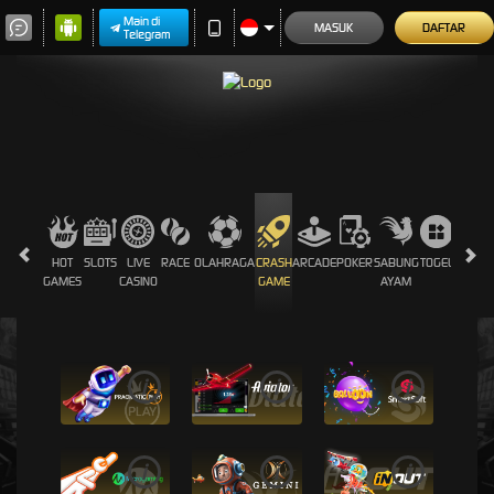
Main di
MASUK
DAFTAR
Telegram
HOT
SLOTS
LIVE
RACE
OLAHRAGA
CRASH
ARCADE
POKER
SABUNG
TOGEL
PROMO
GAMES
CASINO
GAME
AYAM
i
i
i
i
i
i