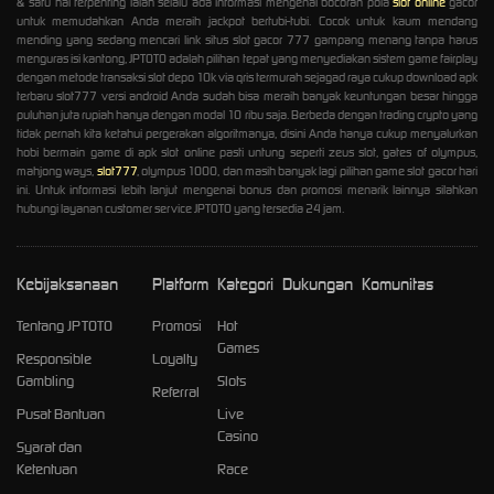
& satu hal terpenting ialah selalu ada informasi mengenai bocoran pola
slot online
gacor
untuk memudahkan Anda meraih jackpot bertubi-tubi. Cocok untuk kaum mendang
mending yang sedang mencari link situs slot gacor 777 gampang menang tanpa harus
menguras isi kantong, JPTOTO adalah pilihan tepat yang menyediakan sistem game fairplay
dengan metode transaksi slot depo 10k via qris termurah sejagad raya cukup download apk
terbaru slot777 versi android Anda sudah bisa meraih banyak keuntungan besar hingga
puluhan juta rupiah hanya dengan modal 10 ribu saja. Berbeda dengan trading crypto yang
tidak pernah kita ketahui pergerakan algoritmanya, disini Anda hanya cukup menyalurkan
hobi bermain game di apk slot online pasti untung seperti zeus slot, gates of olympus,
mahjong ways,
slot777
, olympus 1000, dan masih banyak lagi pilihan game slot gacor hari
ini. Untuk informasi lebih lanjut mengenai bonus dan promosi menarik lainnya silahkan
hubungi layanan customer service JPTOTO yang tersedia 24 jam.
Kebijaksanaan
Platform
Kategori
Dukungan
Komunitas
Tentang JPTOTO
Promosi
Hot
Games
Responsible
Loyalty
Gambling
Slots
Referral
Pusat Bantuan
Live
Casino
Syarat dan
Ketentuan
Race