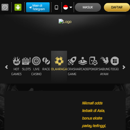
Main di
MASUK
DAFTAR
Telegram
HOT
SLOTS
LIVE
RACE
OLAHRAGA
CRASH
ARCADE
POKER
SABUNG
TOGEL
PROMO
GAMES
CASINO
GAME
AYAM
Nikmati odds
terbaik di Asia,
bonus ekstra
parlay tertinggi,