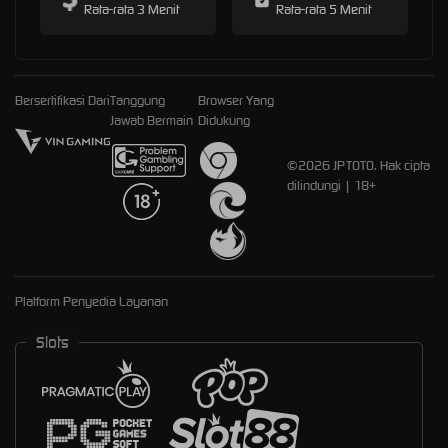
Rata-rata 3 Menit
Rata-rata 5 Menit
Bersertifikasi Dari
Tanggung
Browser Yang
Jawab Bermain
Didukung
©2026 JPTOTO. Hak cipta
dilindungi | 18+
Platform Penyedia Layanan
Slots