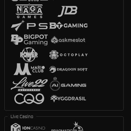
Live Casino