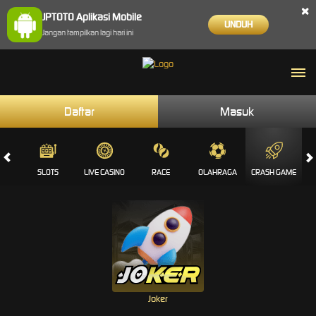
×
JPTOTO Aplikasi Mobile
UNDUH
Jangan tampilkan lagi hari ini
Daftar
Masuk
MES
SLOTS
LIVE CASINO
RACE
OLAHRAGA
CRASH GAME
Joker