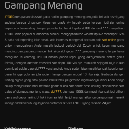
Gampang Menang
JPTOTO
merupakan situs slot gacor hari ini gampang menang penyedia link apk resmi yang
sedang berada di puncak klasemen grade A+ terbaik pada kategori judi slot online
terpercaya bersanding dengan provider top tier #1 yaitu slot88 dan slot777 menjadikan
JPTOTO lebih populer di Indonesia. Mampu mengoptimalkan winrate rtp live mencapai 97%
& satu hal terpenting ialah selalu ada informasi mengenai bocoran pola
slot online
gacor
untuk memudahkan Anda meraih jackpot bertubi-tubi. Cocok untuk kaum mendang
mending yang sedang mencari link situs slot gacor 777 gampang menang tanpa harus
menguras isi kantong, JPTOTO adalah pilihan tepat yang menyediakan sistem game
fairplay dengan metode transaksi slot depo 10k via qris termurah sejagad raya cukup
download apk terbaru slot777 versi android Anda sudah bisa meraih banyak keuntungan
besar hingga puluhan juta rupiah hanya dengan modal 10 ribu saja. Berbeda dengan
trading crypto yang tidak pernah kita ketahui pergerakan algoritmanya, disini Anda hanya
cukup menyalurkan hobi bermain game di apk slot online pasti untung seperti zeus slot,
gates of olympus, mahjong ways,
slot777
, olympus 1000, dan masih banyak lagi pilihan
game slot gacor hari ini. Untuk informasi lebih lanjut mengenai bonus dan promosi menarik
lainnya silahkan hubungi layanan customer service JPTOTO yang tersedia 24 jam.
Kebijaksanaan
Platform