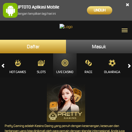
×
JPTOTO Aplikasi Mobile
UNDUH
Jangan tampilkan lagi hari ini
Daftar
Masuk
HOT GAMES
SLOTS
LIVE CASINO
RACE
OLAHRAGA
CRA
Pretty Gaming adalah Kasino Daring yang penuh dengan kesenangan, keseruan dan
tantangan yang bisa dinikmati oleh para pemain dengan standar internasional. Anda juga