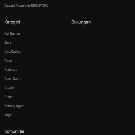
Deposit Mudah via QRIS JPTOTO
Kategori
Dukungan
Hot Games
Slots
Live Casino
Race
Olahraga
Crash Game
Arcade
Poker
Sabung Ayam
Togel
Komunitas