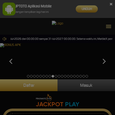
×
JPTOTO Aplikasi Mobile
UNDUH
Jangan tampilkan lagi hari ini
ada 31-Jul-2026 dari 00.00.00 sampai 31-Jul-2027 00.00.00. Selama waktu ini, MarbleX permai
Daftar
Masuk
JACKPOT
PLAY